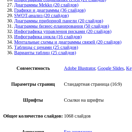
Диаграммы Mekko (20 слайдов)
Графики и диаграммы (36 слайдов)
SWOT-анализ (20 слайдов)
Диаграммы приборной панели (20 слайдов)
Диаграммы бизнес-планирования (50 слайдов)
Инфографика управления рисками (20 слайдов)
Инфографика цикла (16 слайдов)
Ментальные схемы и диаграммы связей (20 слайдов)
Таблицы с ценами (25 слайдов)
Варианты таблиц (25 слайдов)
Совместимость
Adobe Illustrator
,
Google Slides
,
Ke
Параметры страниц
Стандартная страница (16:9)
Шрифты
Ссылки на шрифты
Общее количество слайдов:
1068 слайдов
Анимация
Без анимации