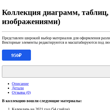
Коллекция диаграмм, таблиц,
изображениями)
Представлен широкий выбор материалов для оформления разл
Векторные элементы редактируются и масштабируются под люб
950
₽
Количество
продукта
Коллекция
диаграмм,
Описание
таблиц,
Детали
схем
Отзывы (0)
и
графиков
В коллекцию вошли следующие материалы:
(36
шаблонов
Календарь на 2021 год (54 слайда)