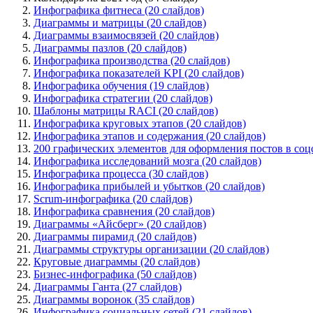
—
Инфографика фитнеса (20 слайдов)
1068
Диаграммы и матрицы (20 слайдов)
слайдов
Диаграммы взаимосвязей (20 слайдов)
с
Диаграммы пазлов (20 слайдов)
векторными
Инфографика производства (20 слайдов)
изображениями)
Инфографика показателей KPI (20 слайдов)
Инфографика обучения (19 слайдов)
Инфографика стратегии (20 слайдов)
Шаблоны матрицы RACI (20 слайдов)
Инфографика круговых этапов (20 слайдов)
Инфографика этапов и содержания (20 слайдов)
200 графических элементов для оформления постов в соцс
Инфографика исследований мозга (20 слайдов)
Инфографика процесса (30 слайдов)
Инфографика прибылей и убытков (20 слайдов)
Scrum-инфографика (20 слайдов)
Инфографика сравнения (20 слайдов)
Диаграммы «Айсберг» (20 слайдов)
Диаграммы пирамид (20 слайдов)
Диаграммы структуры организации (20 слайдов)
Круговые диаграммы (20 слайдов)
Бизнес-инфографика (50 слайдов)
Диаграммы Ганта (27 слайдов)
Диаграммы воронок (35 слайдов)
Инфографика социальных сетей (21 слайдов)