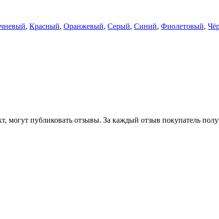
чневый
,
Красный
,
Оранжевый
,
Серый
,
Синий
,
Фиолетовый
,
Чё
т, могут публиковать отзывы. За каждый отзыв покупатель полу