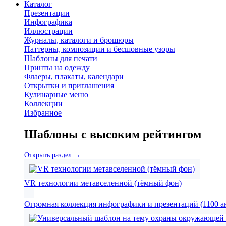
Каталог
Презентации
Инфографика
Иллюстрации
Журналы, каталоги и брошюры
Паттерны, композиции и бесшовные узоры
Шаблоны для печати
Принты на одежду
Флаеры, плакаты, календари
Открытки и приглашения
Кулинарные меню
Коллекции
Избранное
Шаблоны с высоким рейтингом
Открыть раздел →
VR технологии метавселенной (тёмный фон)
Огромная коллекция инфографики и презентаций (1100 а