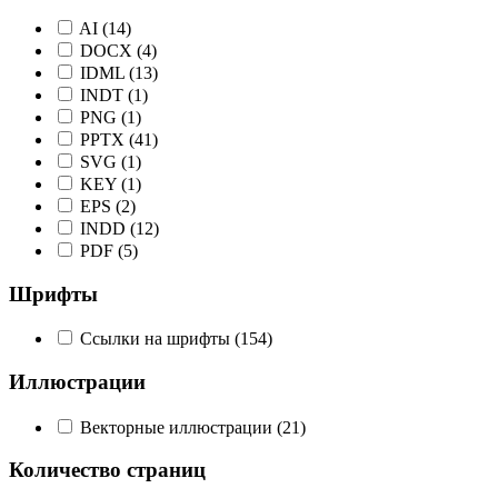
AI
(14)
DOCX
(4)
IDML
(13)
INDT
(1)
PNG
(1)
PPTX
(41)
SVG
(1)
KEY
(1)
EPS
(2)
INDD
(12)
PDF
(5)
Шрифты
Ссылки на шрифты
(154)
Иллюстрации
Векторные иллюстрации
(21)
Количество страниц