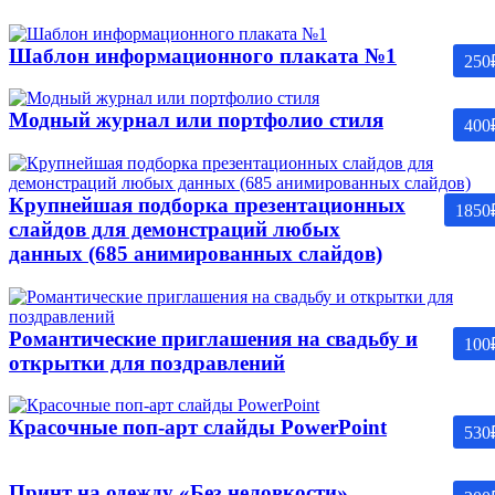
Шаблон информационного плаката №1
250
Модный журнал или портфолио стиля
400
Крупнейшая подборка презентационных
1850
слайдов для демонстраций любых
данных (685 анимированных слайдов)
Романтические приглашения на свадьбу и
100
открытки для поздравлений
Красочные поп-арт слайды PowerPoint
530
Принт на одежду «Без неловкости»