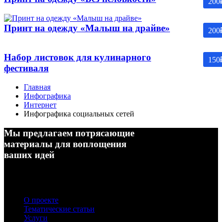
200
Принт на одежду «Малыш на драйве»
200
Набор листовок для кулинарного
150
фестиваля
Главная
Инфографика
Интернет
Инфографика социальных сетей
Мы предлагаем потрясающие
материалы для воплощения
ваших идей
О проекте
Тематические статьи
Услуги