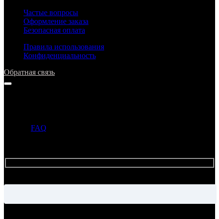
Частые вопросы
Оформление заказа
Безопасная оплата
Правила использования
Конфиденциальность
Обратная связь
Напишите нам
Прежде чем задать вопрос, просим ознакомиться с ответами в
разделе
FAQ
. Если ответ на ваш вопрос уже опубликован в
этом разделе, то администрация может не ответить на ваше
письмо.
Имя
Электронная почта