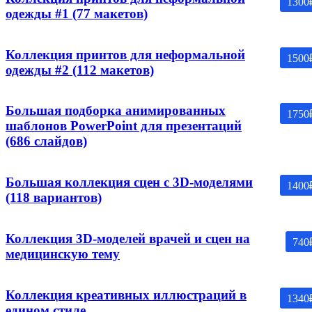
1300
одежды #1 (77 макетов)
Коллекция принтов для неформальной
1500
одежды #2 (112 макетов)
Большая подборка анимированных
1750
шаблонов PowerPoint для презентаций
(686 слайдов)
Большая коллекция сцен с 3D-моделями
1400
(118 вариантов)
Коллекция 3D-моделей врачей и сцен на
740
медицинскую тему
Коллекция креативных иллюстраций в
1340
едином стиле