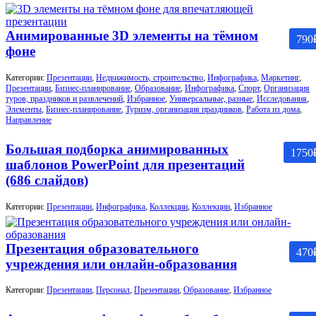
Анимированные 3D элементы на тёмном
790
фоне
Категории:
Презентации
,
Недвижимость, строительство
,
Инфографика
,
Маркетинг
,
Презентации
,
Бизнес-планирование
,
Образование
,
Инфографика
,
Спорт
,
Организация
туров, праздников и развлечений
,
Избранное
,
Универсальные, разные
,
Исследования
,
Элементы
,
Бизнес-планирование
,
Туризм, организация праздников
,
Работа из дома
,
Направление
Большая подборка анимированных
1750
шаблонов PowerPoint для презентаций
(686 слайдов)
Категории:
Презентации
,
Инфографика
,
Коллекции
,
Коллекции
,
Избранное
Презентация образовательного
470
учреждения или онлайн-образования
Категории:
Презентации
,
Персонал
,
Презентации
,
Образование
,
Избранное