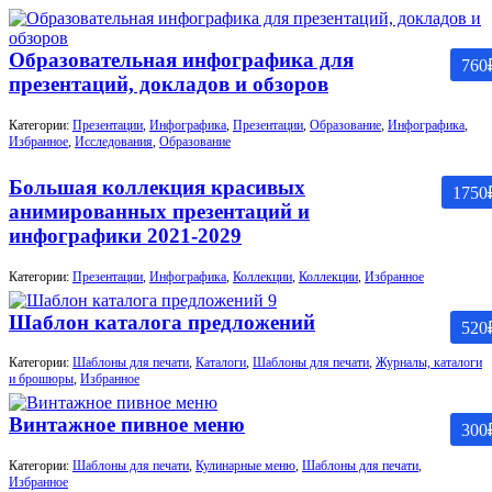
Образовательная инфографика для
760
презентаций, докладов и обзоров
Категории:
Презентации
,
Инфографика
,
Презентации
,
Образование
,
Инфографика
,
Избранное
,
Исследования
,
Образование
Большая коллекция красивых
1750
анимированных презентаций и
инфографики 2021-2029
Категории:
Презентации
,
Инфографика
,
Коллекции
,
Коллекции
,
Избранное
Шаблон каталога предложений
520
Категории:
Шаблоны для печати
,
Каталоги
,
Шаблоны для печати
,
Журналы, каталоги
и брошюры
,
Избранное
Винтажное пивное меню
300
Категории:
Шаблоны для печати
,
Кулинарные меню
,
Шаблоны для печати
,
Избранное