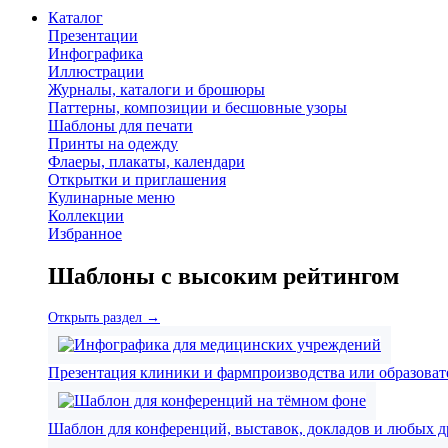
Каталог
Презентации
Инфографика
Иллюстрации
Журналы, каталоги и брошюры
Паттерны, композиции и бесшовные узоры
Шаблоны для печати
Принты на одежду
Флаеры, плакаты, календари
Открытки и приглашения
Кулинарные меню
Коллекции
Избранное
Шаблоны с высоким рейтингом
Открыть раздел →
Презентация клиники и фармпроизводства или образова
Шаблон для конференций, выставок, докладов и любых 