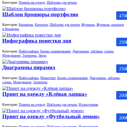
Категории:
Принты на одежду
,
Шаблоны для печати
Шаблон брошюры-портфолио
470
Категории:
Брошюры
,
Каталоги
,
Шаблоны для печати
,
Журналы
,
Журналы, каталоги
и брошюры
Инфографика повестки дня
250
Категории:
Инфографика
,
Бизнес-планирование
,
Диаграммы, таблицы, схемы
,
Менеджмент
,
Элементы
,
Люди
Диаграммы пирамид
250
Категории:
Инфографика
,
Маркетинг
,
Бизнес-планирование
,
Диаграммы, таблицы,
схемы
,
Менеджмент
,
Элементы
Принт на одежду «Клёвая лапша»
200
Категории:
Принты на одежду
,
Шаблоны для печати
,
Иллюстрации
Принт на одежду «Футбольный демон»
200
Категории:
Принты на одежду
,
Шаблоны для печати
,
Иллюстрации