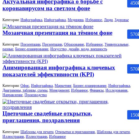
Актуальная инфографика о борьбе с
450
коронавирусом на светлом фоне
Категории:
Инфографика
,
Инфографика
,
Медицина
,
Избранное
,
Люди
,
Здоровье
Мозаичная презентация на тёмном фоне
570
Категории:
Презентации
,
Презентации
,
Образование
,
Избранное
,
Универсальные,
разные
,
Бизнес-планирование
,
Искусство, дизайн, мода, внешность
Анимированная инфографика ключевых
570
показателей эффективности (KPI)
Категории:
Офис
,
Инфографика
,
Маркетинг
,
Бизнес-планирование
,
Инфографика
,
Диаграммы, таблицы, схемы
,
Менеджмент
,
Избранное
,
Финансы
,
Исследования
,
Направление
,
Производство
Цветочные свадебные открытки,
150
приглашения, поздравления
Категории:
Шаблоны для печати
,
Открытки и приглашения
,
Шаблоны для печати
,
Иллюстрации
,
Иллюстрации
,
Избранное