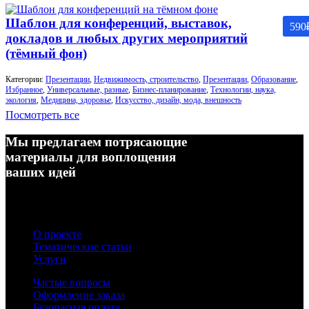
Шаблон для конференций, выставок,
590
докладов и любых других мероприятий
(тёмный фон)
Категории:
Презентации
,
Недвижимость, строительство
,
Презентации
,
Образование
,
Избранное
,
Универсальные, разные
,
Бизнес-планирование
,
Технологии, наука,
экология
,
Медицина, здоровье
,
Искусство, дизайн, мода, внешность
Посмотреть все
Мы предлагаем потрясающие
материалы для воплощения
ваших идей
О проекте
Тематические статьи
Услуги
Частые вопросы
Оформление заказа
Безопасная оплата