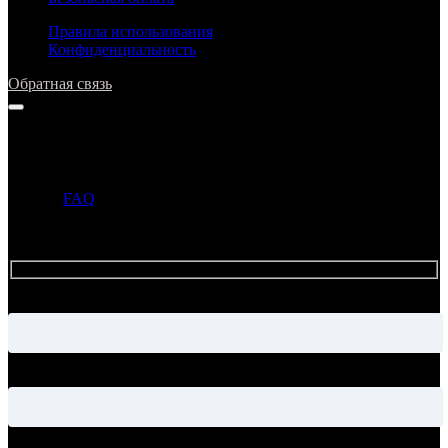
Правила использования
Конфиденциальность
Обратная связь
Напишите нам
Прежде чем задать вопрос, просим ознакомиться с ответами в
разделе
FAQ
. Если ответ на ваш вопрос уже опубликован в
этом разделе, то администрация может не ответить на ваше
письмо.
Имя
Электронная почта