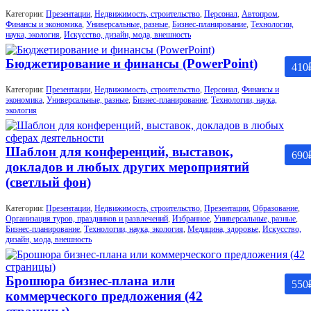
Категории:
Презентации
,
Недвижимость, строительство
,
Персонал
,
Автопром
,
Финансы и экономика
,
Универсальные, разные
,
Бизнес-планирование
,
Технологии,
наука, экология
,
Искусство, дизайн, мода, внешность
Бюджетирование и финансы (PowerPoint)
410
Категории:
Презентации
,
Недвижимость, строительство
,
Персонал
,
Финансы и
экономика
,
Универсальные, разные
,
Бизнес-планирование
,
Технологии, наука,
экология
Шаблон для конференций, выставок,
690
докладов и любых других мероприятий
(светлый фон)
Категории:
Презентации
,
Недвижимость, строительство
,
Презентации
,
Образование
,
Организация туров, праздников и развлечений
,
Избранное
,
Универсальные, разные
,
Бизнес-планирование
,
Технологии, наука, экология
,
Медицина, здоровье
,
Искусство,
дизайн, мода, внешность
Брошюра бизнес-плана или
550
коммерческого предложения (42