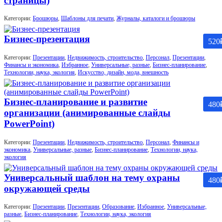
страницы)
Категории:
Брошюры
,
Шаблоны для печати
,
Журналы, каталоги и брошюры
Бизнес-презентация
520
Категории:
Презентации
,
Недвижимость, строительство
,
Персонал
,
Презентации
,
Финансы и экономика
,
Избранное
,
Универсальные, разные
,
Бизнес-планирование
,
Технологии, наука, экология
,
Искусство, дизайн, мода, внешность
Бизнес-планирование и развитие
480
организации (анимированные слайды
PowerPoint)
Категории:
Презентации
,
Недвижимость, строительство
,
Персонал
,
Финансы и
экономика
,
Универсальные, разные
,
Бизнес-планирование
,
Технологии, наука,
экология
Универсальный шаблон на тему охраны
480
окружающей среды
Категории:
Презентации
,
Презентации
,
Образование
,
Избранное
,
Универсальные,
разные
,
Бизнес-планирование
,
Технологии, наука, экология