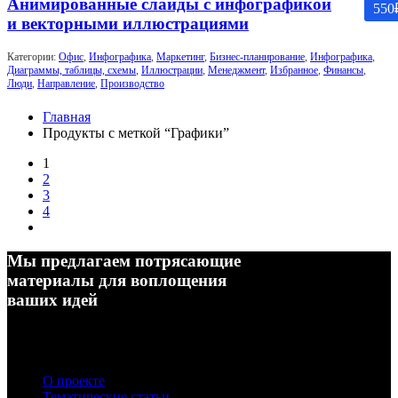
Анимированные слайды с инфографикой
550
и векторными иллюстрациями
Категории:
Офис
,
Инфографика
,
Маркетинг
,
Бизнес-планирование
,
Инфографика
,
Диаграммы, таблицы, схемы
,
Иллюстрации
,
Менеджмент
,
Избранное
,
Финансы
,
Люди
,
Направление
,
Производство
Главная
Продукты с меткой “Графики”
1
2
3
4
Мы предлагаем потрясающие
материалы для воплощения
ваших идей
О проекте
Тематические статьи