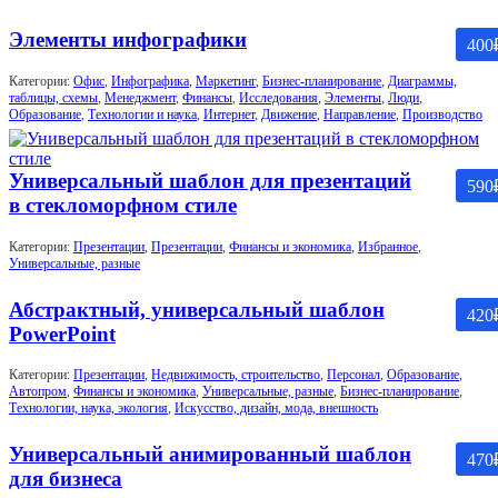
Элементы инфографики
400
Категории:
Офис
,
Инфографика
,
Маркетинг
,
Бизнес-планирование
,
Диаграммы,
таблицы, схемы
,
Менеджмент
,
Финансы
,
Исследования
,
Элементы
,
Люди
,
Образование
,
Технологии и наука
,
Интернет
,
Движение
,
Направление
,
Производство
Универсальный шаблон для презентаций
590
в стекломорфном стиле
Категории:
Презентации
,
Презентации
,
Финансы и экономика
,
Избранное
,
Универсальные, разные
Абстрактный, универсальный шаблон
420
PowerPoint
Категории:
Презентации
,
Недвижимость, строительство
,
Персонал
,
Образование
,
Автопром
,
Финансы и экономика
,
Универсальные, разные
,
Бизнес-планирование
,
Технологии, наука, экология
,
Искусство, дизайн, мода, внешность
Универсальный анимированный шаблон
470
для бизнеса