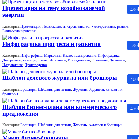
Презентация на тему возобновляемой
490
энергии
Категории:
Презентации
,
Недвижимость, строительство
,
Универсальные, разные
,
Бизнес-планирование
Инфографика прогресса и развития
590
Категории:
Инфографика
,
Маркетинг
,
Бизнес-планирование
,
Инфографика
,
Диаграммы, таблицы, схемы
,
Избранное
,
Исследования
,
Элементы
,
Движение
,
Направление
,
Производство
Шаблон делового журнала или брошюры
460
Категории:
Брошюры
,
Шаблоны для печати
,
Журналы
,
Журналы, каталоги и
брошюры
Шаблон бизнес-плана или коммерческого
450
предложения
Категории:
Брошюры
,
Шаблоны для печати
,
Журналы, каталоги и брошюры
Макет бизнес-брошюры