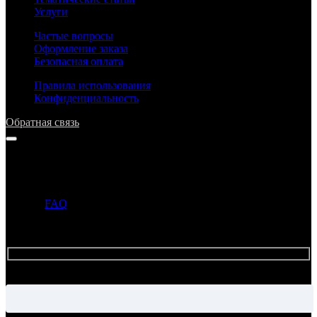
Услуги
Частые вопросы
Оформление заказа
Безопасная оплата
Правила использования
Конфиденциальность
Обратная связь
Напишите нам
Прежде чем задать вопрос, просим ознакомиться с ответами в
разделе
FAQ
. Если ответ на ваш вопрос уже опубликован в
этом разделе, то администрация может не ответить на ваше
письмо.
Имя