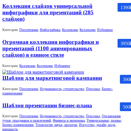
Коллекция слайдов универсальной
1390
инфографики для презентаций (285
слайдов)
Категории:
Презентации
,
Инфографика
,
Коллекции
,
Коллекции
,
Избранное
Огромная коллекция инфографики и
3950
презентаций (1100 анимированных
слайдов) в едином стиле
Категории:
Коллекции
,
Коллекции
,
Избранное
Шаблон для маркетинговой кампании
390
Категории:
Презентации
,
Недвижимость, строительство
,
Персонал
,
Бизнес-
планирование
Шаблон презентации бизнес-плана
500
Категории:
Презентации
,
Недвижимость, строительство
,
Персонал
,
Организация
туров, праздников и развлечений
,
Финансы и экономика
,
Универсальные, разные
,
Бизнес-планирование
,
Технологии, наука, экология
,
Искусство, дизайн, мода,
внешность