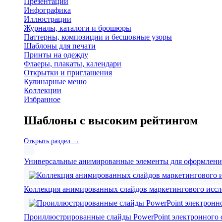
Презентации
Инфографика
Иллюстрации
Журналы, каталоги и брошюры
Паттерны, композиции и бесшовные узоры
Шаблоны для печати
Принты на одежду
Флаеры, плакаты, календари
Открытки и приглашения
Кулинарные меню
Коллекции
Избранное
Шаблоны с высоким рейтингом
Открыть раздел →
Универсальные анимированные элементы для оформления
Коллекция анимированных слайдов маркетингового иссле
Проиллюстрированные слайды PowerPoint электронного 