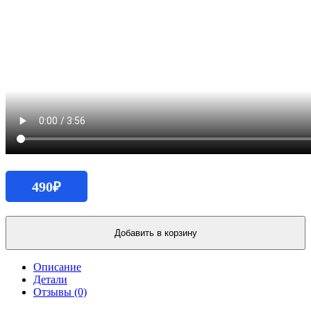
490
₽
Количество
продукта
Добавить в корзину
Стильный
шаблон
Описание
на
Детали
любую
Отзывы (0)
профессиональную
тему