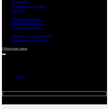
О проекте
Тематические статьи
Услуги
Частые вопросы
Оформление заказа
Безопасная оплата
Правила использования
Конфиденциальность
Обратная связь
Напишите нам
Прежде чем задать вопрос, просим ознакомиться с ответами в
разделе
FAQ
. Если ответ на ваш вопрос уже опубликован в
этом разделе, то администрация может не ответить на ваше
письмо.
Имя