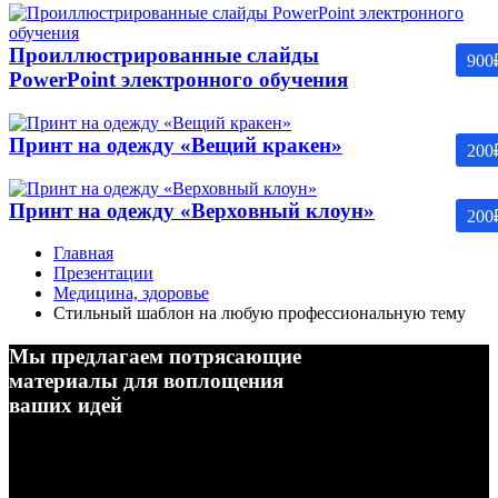
Проиллюстрированные слайды
900
PowerPoint электронного обучения
Принт на одежду «Вещий кракен»
200
Принт на одежду «Верховный клоун»
200
Главная
Презентации
Медицина, здоровье
Стильный шаблон на любую профессиональную тему
Мы предлагаем потрясающие
материалы для воплощения
ваших идей