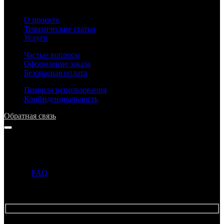
О проекте
Тематические статьи
Услуги
Частые вопросы
Оформление заказа
Безопасная оплата
Правила использования
Конфиденциальность
Обратная связь
Напишите нам
Прежде чем задать вопрос, просим ознакомиться с ответами в
разделе
FAQ
. Если ответ на ваш вопрос уже опубликован в
этом разделе, то администрация может не ответить на ваше
письмо.