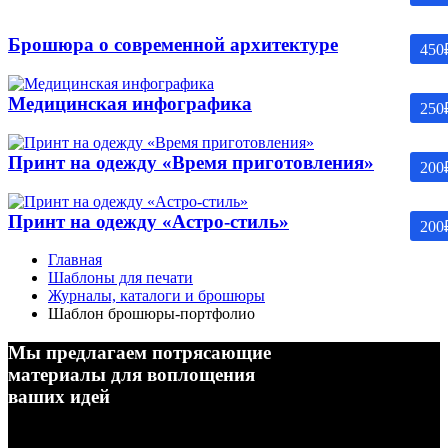
Брошюра о современной архитектуре
450
Медицинская инфографика
250
Принт на одежду «Время приготовления»
200
Принт на одежду «Астро-стиль»
200
Главная
Шаблоны для печати
Журналы, каталоги и брошюры
Шаблон брошюры-портфолио
Мы предлагаем потрясающие
материалы для воплощения
ваших идей