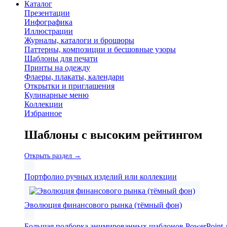
Каталог
Презентации
Инфографика
Иллюстрации
Журналы, каталоги и брошюры
Паттерны, композиции и бесшовные узоры
Шаблоны для печати
Принты на одежду
Флаеры, плакаты, календари
Открытки и приглашения
Кулинарные меню
Коллекции
Избранное
Шаблоны с высоким рейтингом
Открыть раздел →
Портфолио ручных изделий или коллекции
Эволюция финансового рынка (тёмный фон)
Большая подборка анимированных шаблонов PowerPoint д