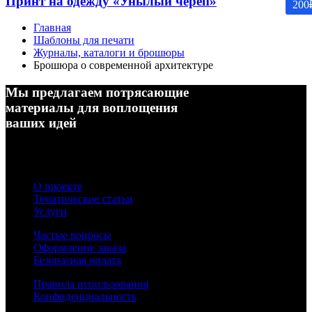
Принт на одежду «Унылый череп»
200
Главная
Шаблоны для печати
Журналы, каталоги и брошюры
Брошюра о современной архитектуре
Мы предлагаем потрясающие
материалы для воплощения
ваших идей
О проекте
Тематические статьи
Услуги
Частые вопросы
Оформление заказа
Безопасная оплата
Правила использования
Конфиденциальность