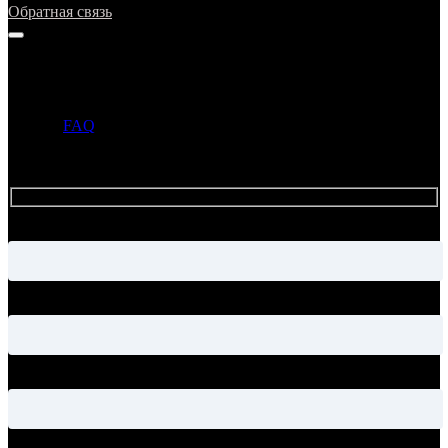
Обратная связь
Напишите нам
Прежде чем задать вопрос, просим ознакомиться с ответами в
разделе
FAQ
. Если ответ на ваш вопрос уже опубликован в
этом разделе, то администрация может не ответить на ваше
письмо.
Имя
Электронная почта
Тема