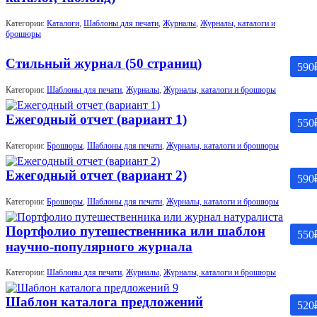
Категории:
Каталоги
,
Шаблоны для печати
,
Журналы
,
Журналы, каталоги и
брошюры
Стильный журнал (50 страниц)
590
Категории:
Шаблоны для печати
,
Журналы
,
Журналы, каталоги и брошюры
Ежегодный отчет (вариант 1)
550
Категории:
Брошюры
,
Шаблоны для печати
,
Журналы, каталоги и брошюры
Ежегодный отчет (вариант 2)
590
Категории:
Брошюры
,
Шаблоны для печати
,
Журналы, каталоги и брошюры
Портфолио путешественника или шаблон
550
научно-популярного журнала
Категории:
Шаблоны для печати
,
Журналы
,
Журналы, каталоги и брошюры
Шаблон каталога предложений
520