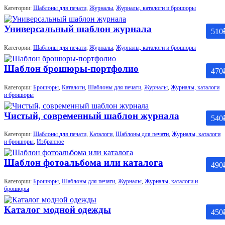
Категории:
Шаблоны для печати
,
Журналы
,
Журналы, каталоги и брошюры
Универсальный шаблон журнала
510
Категории:
Шаблоны для печати
,
Журналы
,
Журналы, каталоги и брошюры
Шаблон брошюры-портфолио
470
Категории:
Брошюры
,
Каталоги
,
Шаблоны для печати
,
Журналы
,
Журналы, каталоги
и брошюры
Чистый, современный шаблон журнала
540
Категории:
Шаблоны для печати
,
Каталоги
,
Шаблоны для печати
,
Журналы, каталоги
и брошюры
,
Избранное
Шаблон фотоальбома или каталога
490
Категории:
Брошюры
,
Шаблоны для печати
,
Журналы
,
Журналы, каталоги и
брошюры
Каталог модной одежды
450