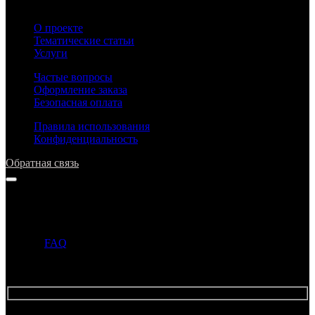
О проекте
Тематические статьи
Услуги
Частые вопросы
Оформление заказа
Безопасная оплата
Правила использования
Конфиденциальность
Обратная связь
Напишите нам
Прежде чем задать вопрос, просим ознакомиться с ответами в
разделе
FAQ
. Если ответ на ваш вопрос уже опубликован в
этом разделе, то администрация может не ответить на ваше
письмо.