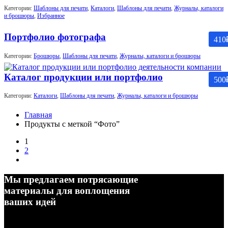
Категории:
Шаблоны для печати
,
Каталоги
,
Шаблоны для печати
,
Журналы, каталоги
и брошюры
,
Избранное
Портфолио фотографа
410
Категории:
Брошюры
,
Шаблоны для печати
,
Журналы, каталоги и брошюры
Каталог продукции или портфолио
500
Категории:
Каталоги
,
Шаблоны для печати
,
Журналы, каталоги и брошюры
Главная
Продукты с меткой “Фото”
1
2
Мы предлагаем потрясающие
материалы для воплощения
ваших идей