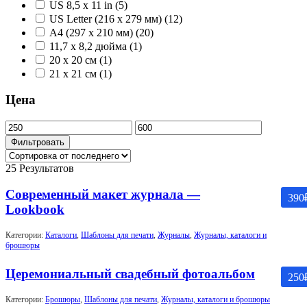
US 8,5 x 11 in
(5)
US Letter (216 x 279 мм)
(12)
А4 (297 x 210 мм)
(20)
11,7 х 8,2 дюйма
(1)
20 x 20 см
(1)
21 x 21 см
(1)
Цена
Минимальная
Максимальная
цена
цена
Фильтровать
25 Результатов
Современный макет журнала —
390
Lookbook
Категории:
Каталоги
,
Шаблоны для печати
,
Журналы
,
Журналы, каталоги и
брошюры
Церемониальный свадебный фотоальбом
250
Категории:
Брошюры
,
Шаблоны для печати
,
Журналы, каталоги и брошюры