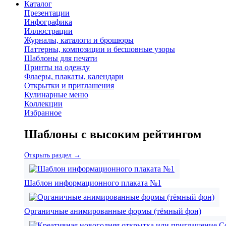
Каталог
Презентации
Инфографика
Иллюстрации
Журналы, каталоги и брошюры
Паттерны, композиции и бесшовные узоры
Шаблоны для печати
Принты на одежду
Флаеры, плакаты, календари
Открытки и приглашения
Кулинарные меню
Коллекции
Избранное
Шаблоны с высоким рейтингом
Открыть раздел →
Шаблон информационного плаката №1
Органичные анимированные формы (тёмный фон)