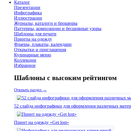
Каталог
Презентации
Инфографика
Иллюстрации
Журналы, каталоги и брошюры
Паттерны, композиции и бесшовные узоры
Шаблоны для печати
Принты на одежду
Флаеры, плакаты, календари
Открытки и приглашения
Кулинарные меню
Коллекции
Избранное
Шаблоны с высоким рейтингом
Открыть раздел →
52 слайда инфографики для оформления различных мате
Принт на одежду «Get lost»