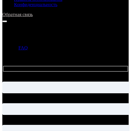
Конфиденциальность
Обратная связь
Напишите нам
Прежде чем задать вопрос, просим ознакомиться с ответами в
разделе
FAQ
. Если ответ на ваш вопрос уже опубликован в
этом разделе, то администрация может не ответить на ваше
письмо.
Имя
Электронная почта
Тема