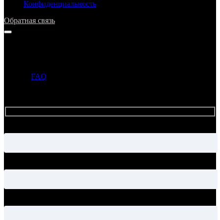
Конфиденциальность
Обратная связь
Напишите нам
Прежде чем задать вопрос, просим ознакомиться с ответами в
разделе
FAQ
. Если ответ на ваш вопрос уже опубликован в
этом разделе, то администрация может не ответить на ваше
письмо.
Имя
Электронная почта
Тема