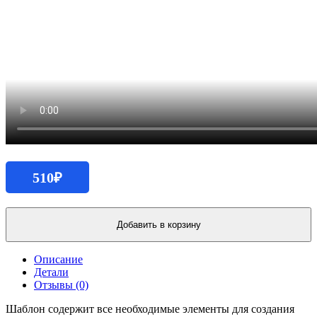
510
₽
Количество
продукта
Добавить в корзину
Нескучный
шаблон
Описание
презентации
Детали
на
Отзывы (0)
любую
тему
Шаблон содержит все необходимые элементы для создания