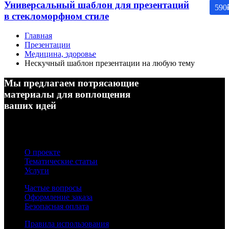
Универсальный шаблон для презентаций
590
в стекломорфном стиле
Главная
Презентации
Медицина, здоровье
Нескучный шаблон презентации на любую тему
Мы предлагаем потрясающие
материалы для воплощения
ваших идей
О проекте
Тематические статьи
Услуги
Частые вопросы
Оформление заказа
Безопасная оплата
Правила использования