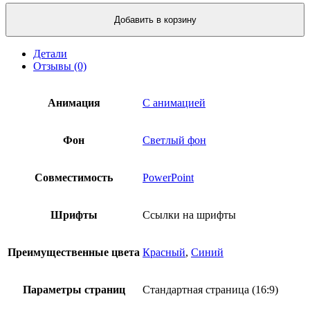
Количество
продукта
Добавить в корзину
Маркетинговые
исследования
Детали
и
Отзывы (0)
показатели
(шаблон
№4)
Анимация
С анимацией
Фон
Светлый фон
Совместимость
PowerPoint
Шрифты
Ссылки на шрифты
Преимущественные цвета
Красный
,
Синий
Параметры страниц
Стандартная страница (16:9)