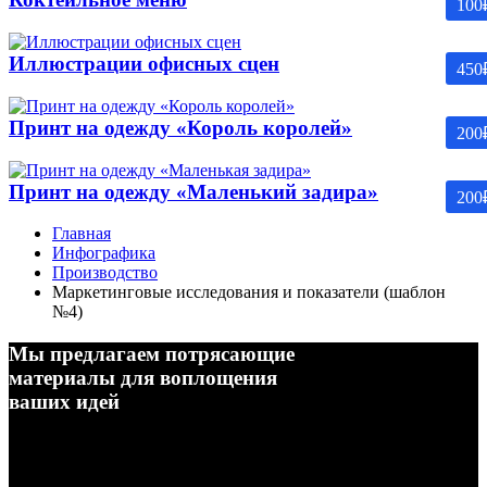
100
Иллюстрации офисных сцен
450
Принт на одежду «Король королей»
200
Принт на одежду «Маленький задира»
200
Главная
Инфографика
Производство
Маркетинговые исследования и показатели (шаблон
№4)
Мы предлагаем потрясающие
материалы для воплощения
ваших идей