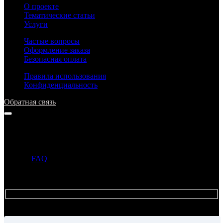
О проекте
Тематические статьи
Услуги
Частые вопросы
Оформление заказа
Безопасная оплата
Правила использования
Конфиденциальность
Обратная связь
Напишите нам
Прежде чем задать вопрос, просим ознакомиться с ответами в
разделе
FAQ
. Если ответ на ваш вопрос уже опубликован в
этом разделе, то администрация может не ответить на ваше
письмо.
Имя