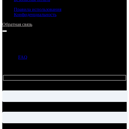
Правила использования
Конфиденциальность
Обратная связь
Напишите нам
Прежде чем задать вопрос, просим ознакомиться с ответами в
разделе
FAQ
. Если ответ на ваш вопрос уже опубликован в
этом разделе, то администрация может не ответить на ваше
письмо.
Имя
Электронная почта