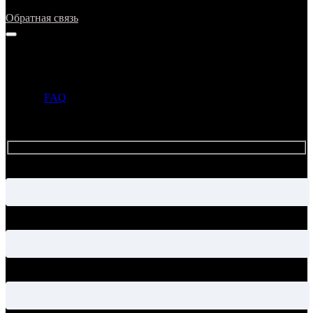
Обратная связь
Напишите нам
Прежде чем задать вопрос, просим ознакомиться с ответами в
разделе
FAQ
. Если ответ на ваш вопрос уже опубликован в
этом разделе, то администрация может не ответить на ваше
письмо.
Имя
Электронная почта
Тема