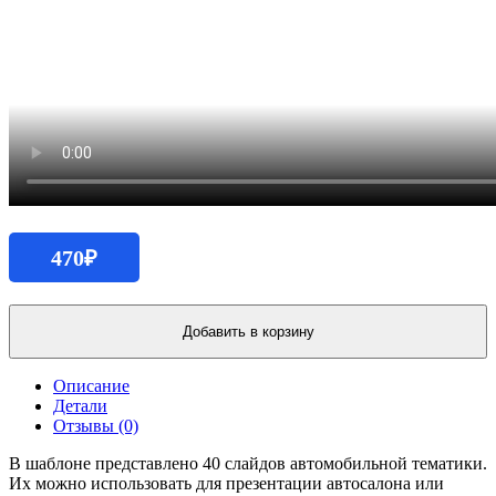
470
₽
Количество
продукта
Добавить в корзину
Презентация
для
Описание
салона
Детали
электромобилей
Отзывы (0)
В шаблоне представлено 40 слайдов автомобильной тематики.
Их можно использовать для презентации автосалона или