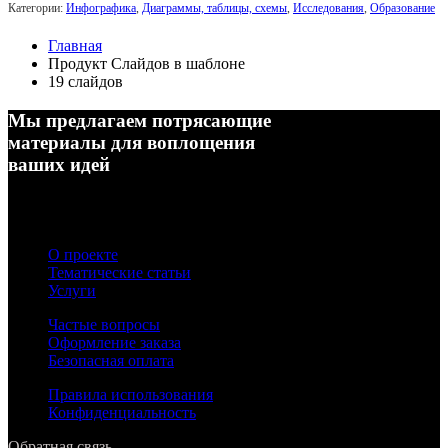
Категории:
Инфографика
,
Диаграммы, таблицы, схемы
,
Исследования
,
Образование
Главная
Продукт Слайдов в шаблоне
19 слайдов
Мы предлагаем потрясающие
материалы для воплощения
ваших идей
О проекте
Тематические статьи
Услуги
Частые вопросы
Оформление заказа
Безопасная оплата
Правила использования
Конфиденциальность
Обратная связь