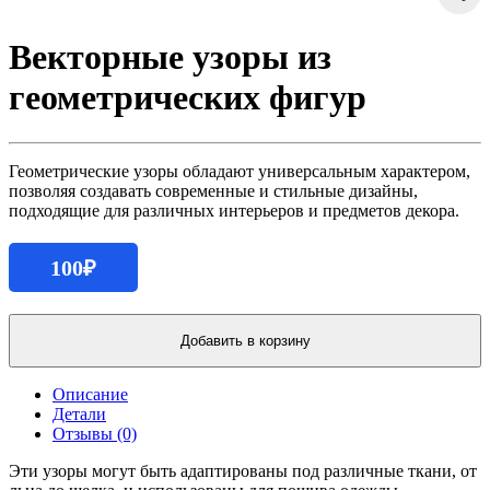
Векторные узоры из
геометрических фигур
Геометрические узоры обладают универсальным характером,
позволяя создавать современные и стильные дизайны,
подходящие для различных интерьеров и предметов декора.
100
₽
Количество
продукта
Добавить в корзину
Векторные
узоры
Описание
из
Детали
геометрических
Отзывы (0)
фигур
Эти узоры могут быть адаптированы под различные ткани, от