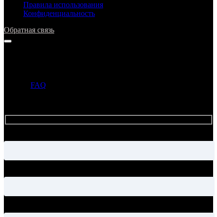
Правила использования
Конфиденциальность
Обратная связь
Напишите нам
Прежде чем задать вопрос, просим ознакомиться с ответами в
разделе
FAQ
. Если ответ на ваш вопрос уже опубликован в
этом разделе, то администрация может не ответить на ваше
письмо.
Имя
Электронная почта
Тема