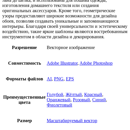
льна до шелка, и использованы для пошива одежды,
изготовления домашнего текстиля или создания
оригинальных аксессуаров. Кроме того, геометрические
узоры предоставляют широкие возможности для дизайна
обоев, позволяя создавать уникальные и запоминающиеся
интерьеры. Благодаря своей универсальности и эстетическому
воздействию, такие яркие шаблоны являются востребованным
инструментом в области дизайна и декорирования.
Разрешение
Векторное изображение
Совместимость
Adobe Illustrator
,
Adobe Photoshop
Форматы файлов
AI
,
PNG
,
EPS
Голубой
,
Жёлтый
,
Красный
,
Преимущественные
Оранжевый
,
Розовый
,
Синий
,
цвета
Фиолетовый
Размер
Масштабируемый вектор