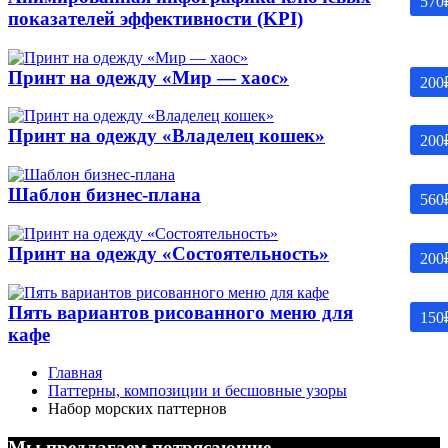
570
показателей эффективности (KPI)
Принт на одежду «Мир — хаос»
200
Принт на одежду «Владелец кошек»
200
Шаблон бизнес-плана
560
Принт на одежду «Состоятельность»
200
Пять вариантов рисованного меню для
150
кафе
Главная
Паттерны, композиции и бесшовные узоры
Набор морских паттернов
Мы предлагаем потрясающие