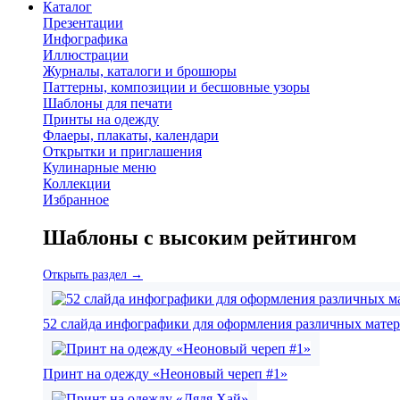
Каталог
Презентации
Инфографика
Иллюстрации
Журналы, каталоги и брошюры
Паттерны, композиции и бесшовные узоры
Шаблоны для печати
Принты на одежду
Флаеры, плакаты, календари
Открытки и приглашения
Кулинарные меню
Коллекции
Избранное
Шаблоны с высоким рейтингом
Открыть раздел →
52 слайда инфографики для оформления различных мате
Принт на одежду «Неоновый череп #1»