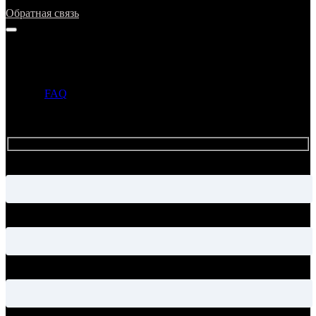
Обратная связь
Напишите нам
Прежде чем задать вопрос, просим ознакомиться с ответами в
разделе
FAQ
. Если ответ на ваш вопрос уже опубликован в
этом разделе, то администрация может не ответить на ваше
письмо.
Имя
Электронная почта
Тема