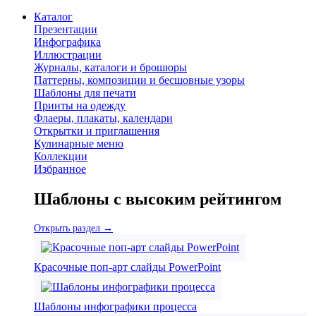
Каталог
Презентации
Инфографика
Иллюстрации
Журналы, каталоги и брошюры
Паттерны, композиции и бесшовные узоры
Шаблоны для печати
Принты на одежду
Флаеры, плакаты, календари
Открытки и приглашения
Кулинарные меню
Коллекции
Избранное
Шаблоны с высоким рейтингом
Открыть раздел →
Красочные поп-арт слайды PowerPoint
Шаблоны инфографики процесса