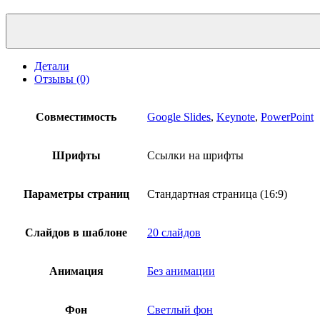
Количество
продукта
Маркетинговые
графики
Детали
предпочтений
Отзывы (0)
клиентов
Совместимость
Google Slides
,
Keynote
,
PowerPoint
Шрифты
Ссылки на шрифты
Параметры страниц
Стандартная страница (16:9)
Слайдов в шаблоне
20 слайдов
Анимация
Без анимации
Фон
Светлый фон