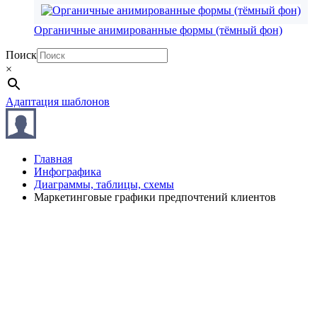
Органичные анимированные формы (тёмный фон)
Поиск
×
Адаптация шаблонов
Главная
Инфографика
Диаграммы, таблицы, схемы
Маркетинговые графики предпочтений клиентов