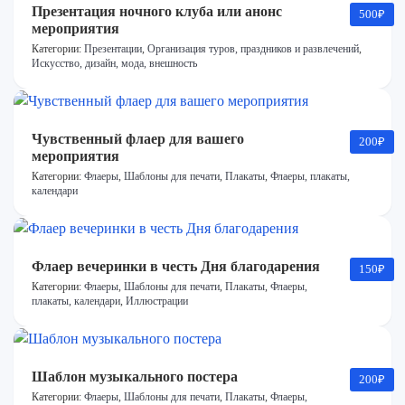
Презентация ночного клуба или анонс
500
₽
мероприятия
Категории:
Презентации
,
Организация туров, праздников и развлечений
,
Искусство, дизайн, мода, внешность
Чувственный флаер для вашего
200
₽
мероприятия
Категории:
Флаеры
,
Шаблоны для печати
,
Плакаты
,
Флаеры, плакаты,
календари
Флаер вечеринки в честь Дня благодарения
150
₽
Категории:
Флаеры
,
Шаблоны для печати
,
Плакаты
,
Флаеры,
плакаты, календари
,
Иллюстрации
Шаблон музыкального постера
200
₽
Категории:
Флаеры
,
Шаблоны для печати
,
Плакаты
,
Флаеры,