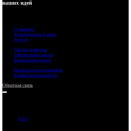
ваших идей
О проекте
Тематические статьи
Услуги
Частые вопросы
Оформление заказа
Безопасная оплата
Правила использования
Конфиденциальность
Обратная связь
Напишите нам
Прежде чем задать вопрос, просим ознакомиться с ответами в
разделе
FAQ
. Если ответ на ваш вопрос уже опубликован в
этом разделе, то администрация может не ответить на ваше
письмо.