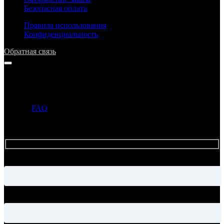
Безопасная оплата
Правила использования
Конфиденциальность
Обратная связь
Напишите нам
Прежде чем задать вопрос, просим ознакомиться с ответами в
разделе
FAQ
. Если ответ на ваш вопрос уже опубликован в
этом разделе, то администрация может не ответить на ваше
письмо.
Имя
Электронная почта