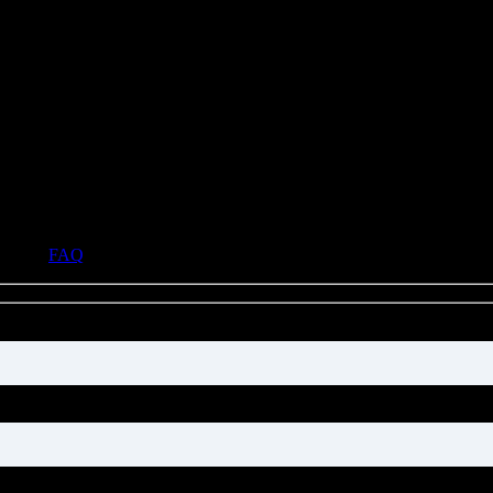
азделе
FAQ
. Если ответ на ваш вопрос уже опубликован в этом р