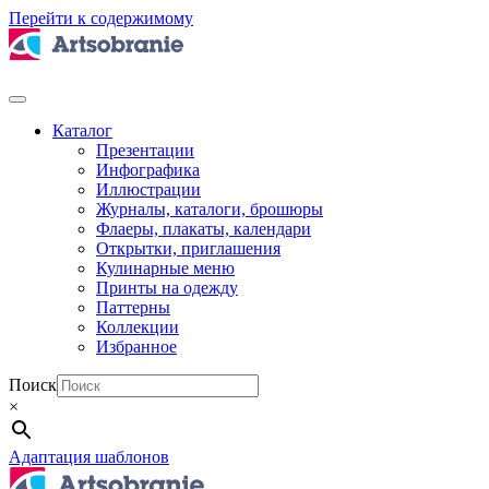
Перейти к содержимому
Каталог
Презентации
Инфографика
Иллюстрации
Журналы, каталоги, брошюры
Флаеры, плакаты, календари
Открытки, приглашения
Кулинарные меню
Принты на одежду
Паттерны
Коллекции
Избранное
Поиск
×
Адаптация шаблонов