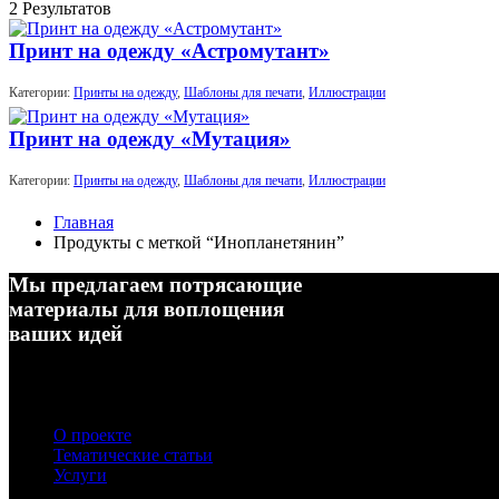
2 Результатов
Принт на одежду «Астромутант»
Категории:
Принты на одежду
,
Шаблоны для печати
,
Иллюстрации
Принт на одежду «Мутация»
Категории:
Принты на одежду
,
Шаблоны для печати
,
Иллюстрации
Главная
Продукты с меткой “Инопланетянин”
Мы предлагаем потрясающие
материалы для воплощения
ваших идей
О проекте
Тематические статьи
Услуги