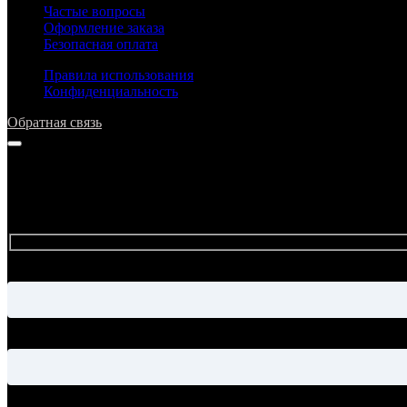
Частые вопросы
Оформление заказа
Безопасная оплата
Правила использования
Конфиденциальность
Обратная связь
Напишите нам
Прежде чем задать вопрос, просим ознакомиться с ответами в р
Имя
Электронная почта