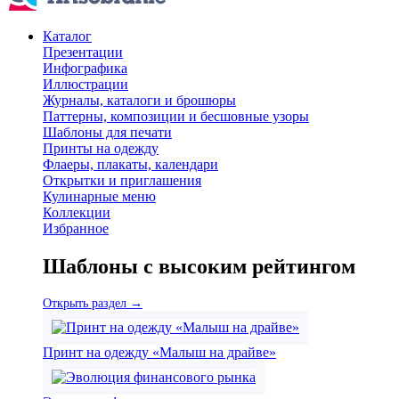
Каталог
Презентации
Инфографика
Иллюстрации
Журналы, каталоги и брошюры
Паттерны, композиции и бесшовные узоры
Шаблоны для печати
Принты на одежду
Флаеры, плакаты, календари
Открытки и приглашения
Кулинарные меню
Коллекции
Избранное
Шаблоны с высоким рейтингом
Открыть раздел →
Принт на одежду «Малыш на драйве»