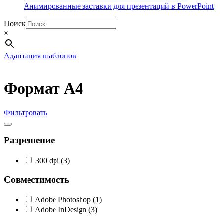
Анимированные заставки для презентаций в PowerPoint
Поиск
×
Адаптация шаблонов
Формат А4
Фильтровать
Разрешение
300 dpi
(3)
Совместимость
Adobe Photoshop
(1)
Adobe InDesign
(3)