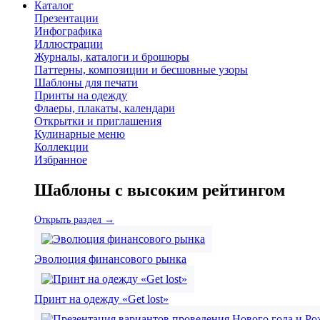
Каталог
Презентации
Инфографика
Иллюстрации
Журналы, каталоги и брошюры
Паттерны, композиции и бесшовные узоры
Шаблоны для печати
Принты на одежду
Флаеры, плакаты, календари
Открытки и приглашения
Кулинарные меню
Коллекции
Избранное
Шаблоны с высоким рейтингом
Открыть раздел →
Эволюция финансового рынка
Принт на одежду «Get lost»