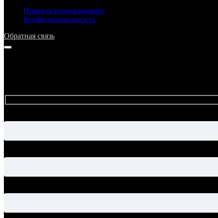
Правила использования
Конфиденциальность
Обратная связь
Напишите нам
Прежде чем задать вопрос, просим ознакомиться с ответами в р
Имя
Электронная почта
Тема