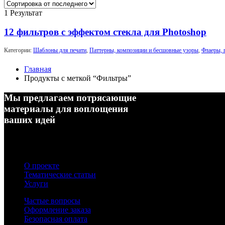
1 Результат
12 фильтров с эффектом стекла для Photoshop
Категории:
Шаблоны для печати
,
Паттерны, композиции и бесшовные узоры
,
Флаеры, 
Главная
Продукты с меткой “Фильтры”
Мы предлагаем потрясающие
материалы для воплощения
ваших идей
О проекте
Тематические статьи
Услуги
Частые вопросы
Оформление заказа
Безопасная оплата