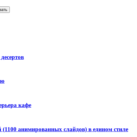
вать
десертов
ню
ерьера кафе
(1100 анимированных слайдов) в едином стиле