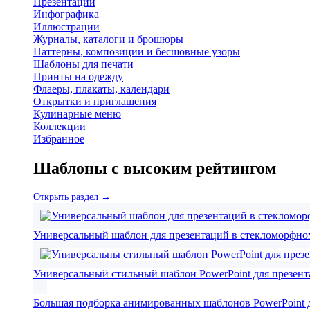
Презентации
Инфографика
Иллюстрации
Журналы, каталоги и брошюры
Паттерны, композиции и бесшовные узоры
Шаблоны для печати
Принты на одежду
Флаеры, плакаты, календари
Открытки и приглашения
Кулинарные меню
Коллекции
Избранное
Шаблоны с высоким рейтингом
Открыть раздел →
Универсальный шаблон для презентаций в стекломорфно
Универсальный стильный шаблон PowerPoint для презента
Большая подборка анимированных шаблонов PowerPoint д