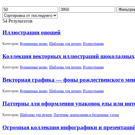
Минимальная
Максимальная
Фильтро
цена
цена
54 Результатов
Иллюстрации овощей
Категории:
Кулинарные меню
,
Шаблоны для печати
,
Иллюстрации
Коллекция векторных иллюстраций шоколадных 
Категории:
Кулинарные меню
,
Шаблоны для печати
,
Иллюстрации
Векторная графика — фоны рождественского ме
Категории:
Кулинарные меню
,
Шаблоны для печати
,
Иллюстрации
Паттерны для оформления упаковок еды или инт
Категории:
Шаблоны для печати
,
Паттерны, композиции и бесшовные узоры
Огромная коллекция инфографики и презентаций 