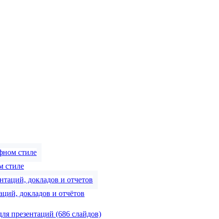
м стиле
ций, докладов и отчётов
ля презентаций (686 слайдов)