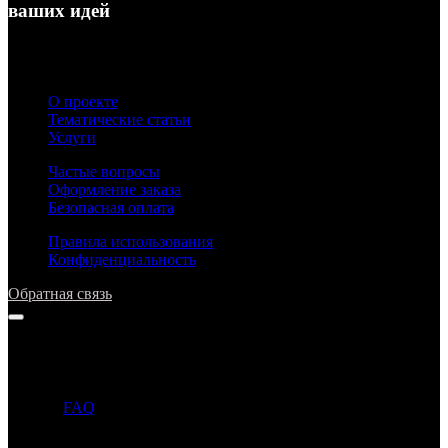
ваших идей
О проекте
Тематические статьи
Услуги
Частые вопросы
Оформление заказа
Безопасная оплата
Правила использования
Конфиденциальность
Обратная связь
Напишите нам
Прежде чем задать вопрос, просим ознакомиться с ответами в
разделе
FAQ
. Если ответ на ваш вопрос уже опубликован в
этом разделе, то администрация может не ответить на ваше
письмо.