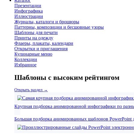
Каталог
Презентации
Инфографика
Иллюстрации
Журналы, каталоги и брошюры
Паттерны, композиции и бесшовные узоры
Шаблоны для печати
Принты на одежду
Флаеры, плакаты, календари
Открытки и приглашения
Кулинарные меню
Коллекции
Избранное
Шаблоны с высоким рейтингом
Открыть раздел →
Крупная подборка анимированной инфографики по разн
Большая подборка анимированных шаблонов PowerPoint д